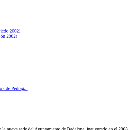
iedo 2002)
jón 2002)
ra de Pedrag...
 de la nueva sede del Ayuntamiento de Badalona, inaugurado en el 2008