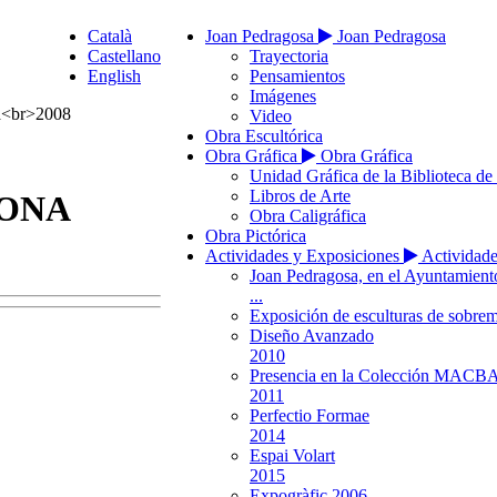
Català
Joan Pedragosa
Joan Pedragosa
Castellano
Trayectoria
English
Pensamientos
Imágenes
Video
Obra Escultórica
Obra Gráfica
Obra Gráfica
Unidad Gráfica de la Biblioteca de
Libros de Arte
LONA
Obra Caligráfica
Obra Pictórica
Actividades y Exposiciones
Actividade
Joan Pedragosa, en el Ayuntamien
...
Exposición de esculturas de sobrem
Diseño Avanzado
2010
Presencia en la Colección MACB
2011
Perfectio Formae
2014
Espai Volart
2015
Expogràfic 2006