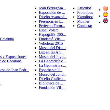
Joan Pedragosa...
Artículos
Exposición de ...
Prototipos
Diseño Avanzad...
Kartolinos
Presencia en l...
Móviles
Perfectio Form...
Contactar
Espai Volart
Expogràfic 200...
 Cataluña
Fundació Vila ...
Velodrom 2015
Museo del Dise...
Luz en las Ari...
s y Exposiciones
Museo del Jugu...
to de Badalona
La Geometría c...
La Geometría c...
esa de Joan Pedr...
Espacio sin lí...
Museo del Jugu...
Diseño Gráfico...
A
Biblioteca de ...
Fundación Vila...