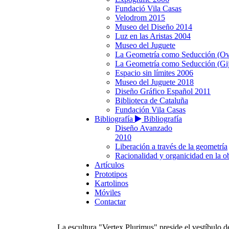
Fundació Vila Casas
Velodrom 2015
Museo del Diseño 2014
Luz en las Aristas 2004
Museo del Juguete
La Geometría como Seducción (Ov
La Geometría como Seducción (Gi
Espacio sin límites 2006
Museo del Juguete 2018
Diseño Gráfico Español 2011
Biblioteca de Cataluña
Fundación Vila Casas
Bibliografía
Bibliografía
Diseño Avanzado
2010
Liberación a través de la geometría
Racionalidad y organicidad en la ob
Artículos
Prototipos
Kartolinos
Móviles
Contactar
La escultura "Vertex Plurimus" preside el vestíbulo