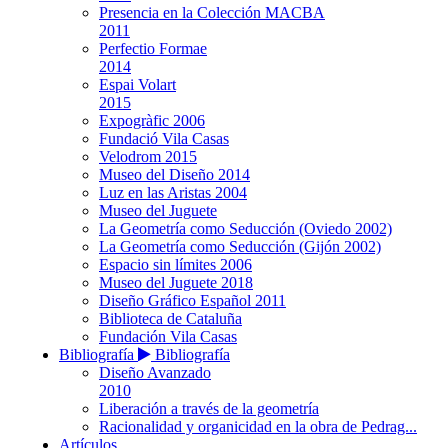
Presencia en la Colección MACBA
2011
Perfectio Formae
2014
Espai Volart
2015
Expogràfic 2006
Fundació Vila Casas
Velodrom 2015
Museo del Diseño 2014
Luz en las Aristas 2004
Museo del Juguete
La Geometría como Seducción (Oviedo 2002)
La Geometría como Seducción (Gijón 2002)
Espacio sin límites 2006
Museo del Juguete 2018
Diseño Gráfico Español 2011
Biblioteca de Cataluña
Fundación Vila Casas
Bibliografía
Bibliografía
Diseño Avanzado
2010
Liberación a través de la geometría
Racionalidad y organicidad en la obra de Pedrag...
Artículos