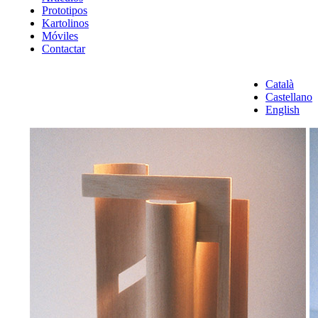
Prototipos
Kartolinos
Móviles
Contactar
Català
Castellano
English