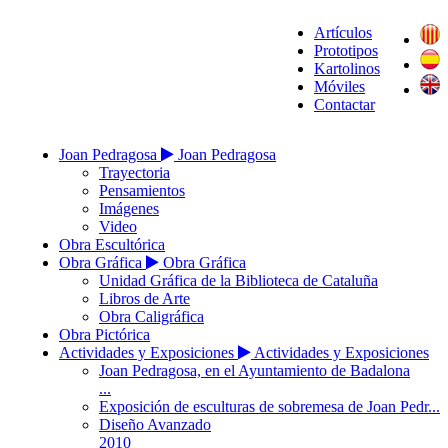
Artículos
Prototipos
Kartolinos
Móviles
Contactar
Joan Pedragosa
Joan Pedragosa
Trayectoria
Pensamientos
Imágenes
Video
Obra Escultórica
Obra Gráfica
Obra Gráfica
Unidad Gráfica de la Biblioteca de Cataluña
Libros de Arte
Obra Caligráfica
Obra Pictórica
Actividades y Exposiciones
Actividades y Exposiciones
Joan Pedragosa, en el Ayuntamiento de Badalona
...
Exposición de esculturas de sobremesa de Joan Pedr...
Diseño Avanzado
2010