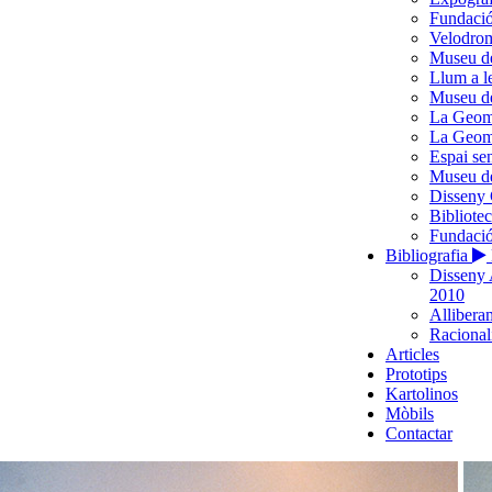
Fundació
Velodro
Museu d
Llum a l
Museu de
La Geome
La Geome
Espai se
Museu de
Disseny 
Bibliote
Fundació
Bibliografia
Disseny 
2010
Alliberam
Racionali
Articles
Prototips
Kartolinos
Mòbils
Contactar