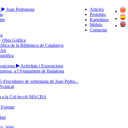
a
Joan Pedragosa
Articles
ia
Prototips
nts
Kartolinos
Mòbils
Contactar
ca
Obra Gràfica
ràfica de la Biblioteca de Catalunya
’Art
igràfica
posicions
Activitats i Exposicions
ragosa, a l'Ajuntament de Badalona
 d'escultures de sobretaula de Joan Pedra...
Avançat
a a la Col·lecció MACBA
o Formae
lart
ic 2006