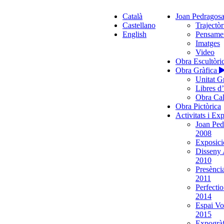
Català
Joan Pedragos
Castellano
Trajectòr
English
Pensame
Imatges
Video
Obra Escultòri
Obra Gràfica
Unitat G
Libres d
Obra Cal
Obra Pictòrica
Activitats i Ex
Joan Ped
2008
Exposició
Disseny 
2010
Presènci
2011
Perfecti
2014
Espai Vo
2015
Expogràf