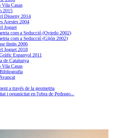
 Vila Casas
m 2015
el Disseny 2014
es Arestes 2004
l Joguet
tria com a Seducció (Oviedo 2002)
tria com a Seducció (Gijón 2002)
nse límits 2006
l Joguet 2018
Gràfic Espanyol 2011
ca de Catalunya
 Vila Casas
Bibliografia
Avançat
ent a través de la geometria
tat i organicitat en l'obra de Pedrago...