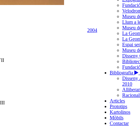
Fundació
Velodro
Museu d
Llum a l
Museu de
2004
La Geome
La Geome
Espai se
Museu de
Disseny 
II
Bibliote
Fundació
Bibliografia
Disseny 
2010
Alliberam
Racionali
Articles
II
Prototips
Kartolinos
Mòbils
Contactar