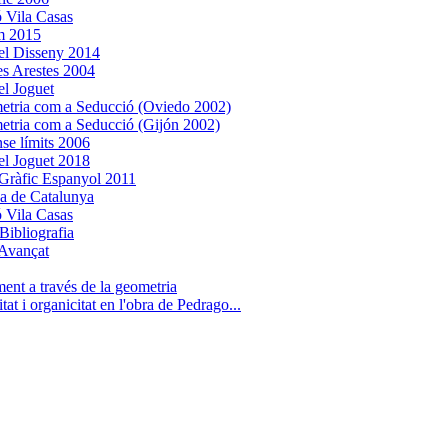
 Vila Casas
m 2015
el Disseny 2014
es Arestes 2004
l Joguet
tria com a Seducció (Oviedo 2002)
tria com a Seducció (Gijón 2002)
nse límits 2006
l Joguet 2018
Gràfic Espanyol 2011
ca de Catalunya
 Vila Casas
Bibliografia
Avançat
ent a través de la geometria
tat i organicitat en l'obra de Pedrago...