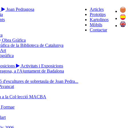
a
Joan Pedragosa
Articles
ia
Prototips
nts
Kartolinos
Mòbils
Contactar
ca
Obra Gràfica
ràfica de la Biblioteca de Catalunya
’Art
igràfica
posicions
Activitats i Exposicions
ragosa, a l'Ajuntament de Badalona
 d'escultures de sobretaula de Joan Pedra...
Avançat
a a la Col·lecció MACBA
o Formae
lart
ic 2006