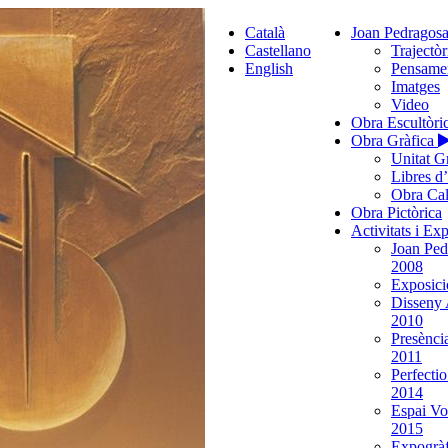
Català
Joan Pedragos
Castellano
Trajectòr
English
Pensame
Imatges
Video
Obra Escultòri
Obra Gràfica
Unitat G
Libres d
Obra Cal
Obra Pictòrica
Activitats i Ex
Joan Ped
2008
Exposició
Disseny 
2010
Presènci
2011
Perfecti
2014
Espai Vo
2015
Expogràf