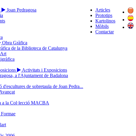
a
Joan Pedragosa
Articles
ia
Prototips
nts
Kartolinos
Mòbils
Contactar
ca
Obra Gràfica
ràfica de la Biblioteca de Catalunya
’Art
igràfica
posicions
Activitats i Exposicions
ragosa, a l'Ajuntament de Badalona
 d'escultures de sobretaula de Joan Pedra...
Avançat
a a la Col·lecció MACBA
o Formae
lart
ic 2006