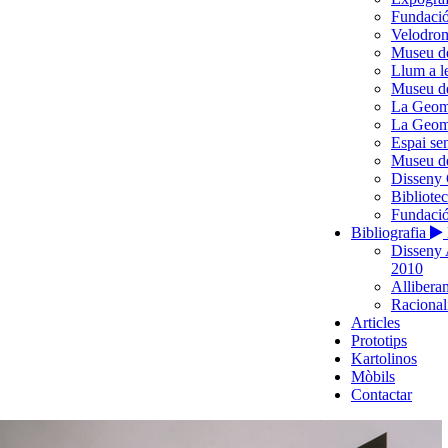
Fundació
Velodro
Museu d
Llum a l
Museu de
La Geome
La Geome
Espai se
Museu de
Disseny 
Bibliote
Fundació
Bibliografia
Disseny 
2010
Alliberam
Racionali
Articles
Prototips
Kartolinos
Mòbils
Contactar