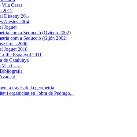
 Vila Casas
m 2015
el Disseny 2014
es Arestes 2004
l Joguet
tria com a Seducció (Oviedo 2002)
tria com a Seducció (Gijón 2002)
nse límits 2006
l Joguet 2018
Gràfic Espanyol 2011
ca de Catalunya
 Vila Casas
Bibliografia
Avançat
ent a través de la geometria
tat i organicitat en l'obra de Pedrago...