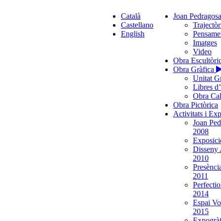
Català
Joan Pedragos
Castellano
Trajectòr
English
Pensame
Imatges
Video
Obra Escultòri
Obra Gràfica
Unitat G
Libres d
Obra Cal
Obra Pictòrica
Activitats i Ex
Joan Ped
2008
Exposició
Disseny 
2010
Presènci
2011
Perfecti
2014
Espai Vo
2015
Expogràf