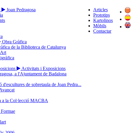
a
Joan Pedragosa
Articles
ia
Prototips
nts
Kartolinos
Mòbils
Contactar
ca
Obra Gràfica
ràfica de la Biblioteca de Catalunya
’Art
igràfica
posicions
Activitats i Exposicions
ragosa, a l'Ajuntament de Badalona
 d'escultures de sobretaula de Joan Pedra...
Avançat
a a la Col·lecció MACBA
o Formae
lart
ic 2006