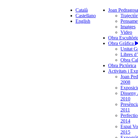
Català
Joan Pedragos
Castellano
Trajectòr
English
Pensame
Imatges
Video
Obra Escultòri
Obra Gràfica
Unitat G
Libres d
Obra Cal
Obra Pictòrica
Activitats i Ex
Joan Ped
2008
Exposició
Disseny 
2010
Presènci
2011
Perfecti
2014
Espai Vo
2015
Expogràf