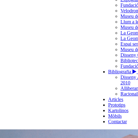
Fundació
Velodro
Museu d
Llum a l
Museu de
La Geome
La Geome
Espai se
Museu de
Disseny 
Bibliote
Fundació
Bibliografia
Disseny 
2010
Alliberam
Racionali
Articles
Prototips
Kartolinos
Mòbils
Contactar