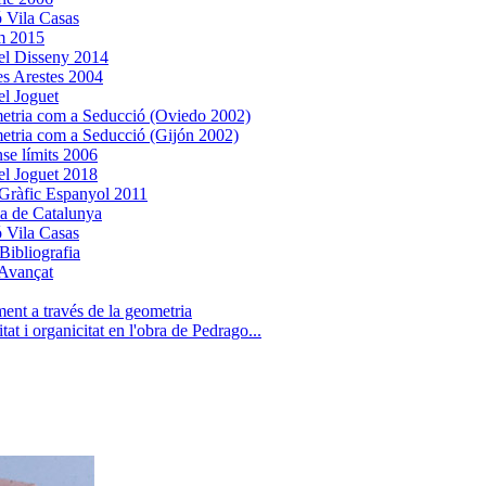
 Vila Casas
m 2015
el Disseny 2014
es Arestes 2004
l Joguet
tria com a Seducció (Oviedo 2002)
tria com a Seducció (Gijón 2002)
nse límits 2006
l Joguet 2018
Gràfic Espanyol 2011
ca de Catalunya
 Vila Casas
Bibliografia
Avançat
ent a través de la geometria
tat i organicitat en l'obra de Pedrago...