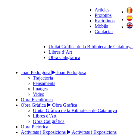
Articles
Prototips
Kartolinos
Mòbils
Contactar
Unitat Gràfica de la Biblioteca de Catalunya
Libres d’Art
Obra Caligràfica
Joan Pedragosa
Joan Pedragosa
Trajectòria
Pensaments
Imatges
Video
Obra Escultòrica
Obra Gràfica
Obra Gràfica
Unitat Gràfica de la Biblioteca de Catalunya
Libres d’Art
Obra Caligràfica
Obra Pictòrica
Activitats i Exposicions
Activitats i Exposicions